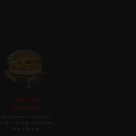
›
CHICKEN
BURGER
Pain sésame, poulet pané,
heddar, salade, cornichons,
sauce burger.