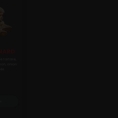
NARD
e tartare,
hon, onion
tés.
U