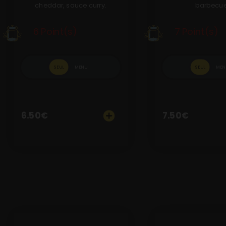
cheddar, sauce curry.
barbecue
6 Point(s)
7 Point(s)
SEUL
MENU
SEUL
MEN
6.50
€
7.50
€