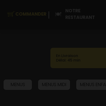
NOTRE
COMMANDER
RESTAURANT
En Livraison
Accueil
Délai: 45 min
Mon Compte
Contact
MENUS
MENUS MIDI
MENUS ENF
Notre Restaurant
Zones de Livraison