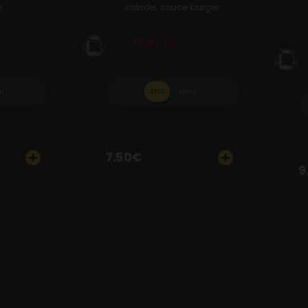
.
salade, sauce burger.
7 Point(s)
U
SEUL
MENU
7.50
€
9