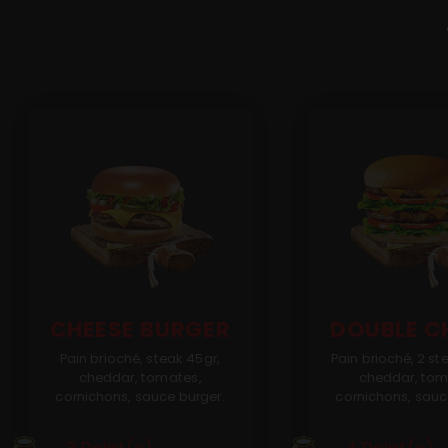
Programme De Fidélité
Avis
Mobile
Allergènes
Charte Qualité
Conditions Générales de Vente
Mentions Légales
CHEESE BURGER
DOUBLE C
Pain brioché, steak 45gr,
Pain brioché, 2 st
cheddar, tomates,
cheddar, tom
cornichons, sauce burger.
cornichons, sauc