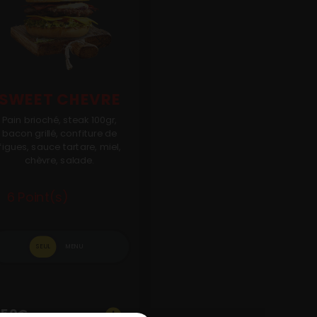
SWEET CHEVRE
Pain brioché, steak 100gr,
bacon grillé, confiture de
figues, sauce tartare, miel,
chèvre, salade.
6 Point(s)
SEUL
MENU
.50
€