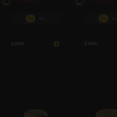
3 Point(s)
4 Point(s)
SEUL
MENU
SEUL
MEN
2.90
€
3.90
€