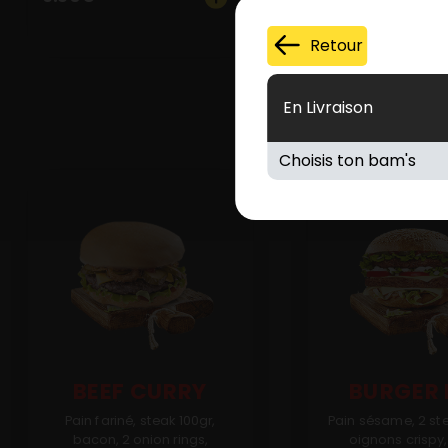
Retour
En Livraison
BEEF CURRY
BURGER
Pain fariné, steak 100gr,
Pain sésame, 2 ste
bacon, 2 onion rings,
oignons crispy