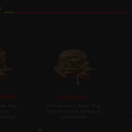
‹
HEESE
BIG MAX
eaks 45gr,
Pain sésame, 2 steaks 45gr,
ates,
cheddar, salade, cornichons,
e burger.
sauce burger.
c