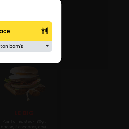
lace
LE BIG
Pain fariné, steak 180gr,
bacon, 2 cheddars, oeuf,