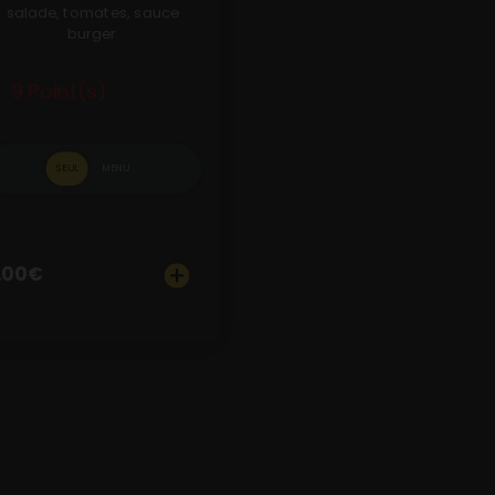
salade, tomates, sauce
burger.
9 Point(s)
SEUL
MENU
.00
€