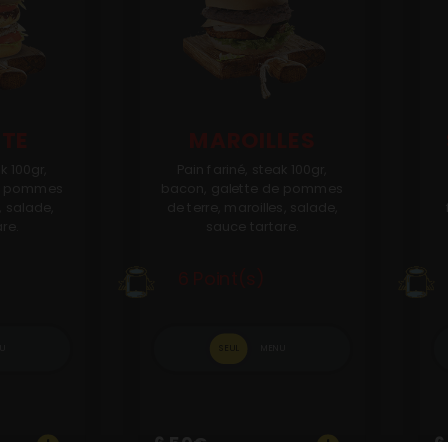
TTE
MAROILLES
k 100gr,
Pain fariné, steak 100gr,
de pommes
bacon, galette de pommes
, salade,
de terre, maroilles, salade,
re.
sauce tartare.
6 Point(s)
U
SEUL
MENU
6.50
€
6