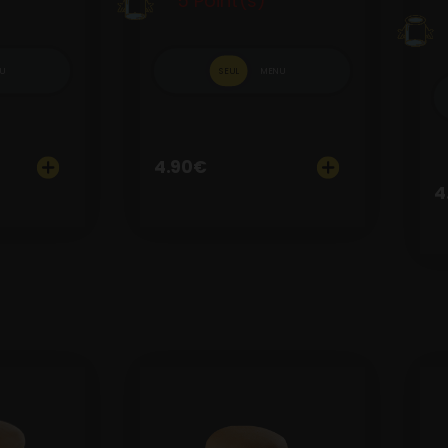
5 Point(s)
U
SEUL
MENU
4.90
€
4