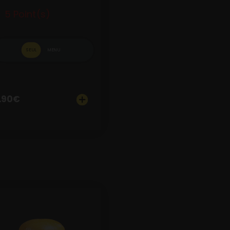
5 Point(s)
SEUL
MENU
.90
€