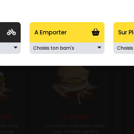
A Emporter
Sur P
 BBQ
LE BAMS
aks 100gr,
Pain fariné, steak 100gr, poulet
, sauce
pané, cheddar, raclette,