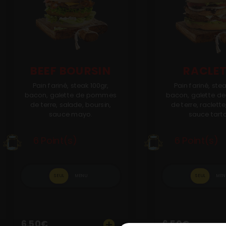
BEEF BOURSIN
RACLE
Pain fariné, steak 100gr,
Pain fariné, stea
bacon, galette de pommes
bacon, galette 
de terre, salade, boursin,
de terre, raclette
sauce mayo.
sauce tarta
6 Point(s)
6 Point(s)
SEUL
MENU
SEUL
MEN
6.50
€
6.50
€