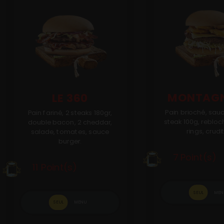
MONTAG
LE 360
Pain brioché, sauc
Pain fariné, 2 steaks 180gr,
steak 100g, rebloc
double bacon, 2 cheddar,
rings, crudi
salade, tomates, sauce
burger.
7 Point(s)
11 Point(s)
SEUL
MEN
SEUL
MENU